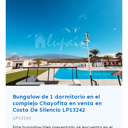
Bungalow de 1 dormitorio en el
complejo Chayofita en venta en
Costa De Silencio LP13242
LP13242
Este bungalow bien presentado se encuentra en el