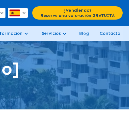
¿Vendiendo?
Reserve una valoración GRATUITA
formación
Servicios
Blog
Contacto
lo]