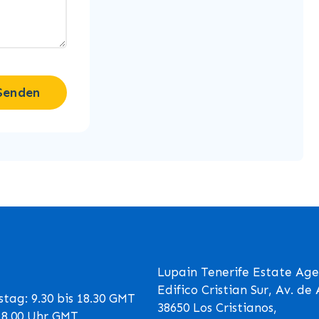
Senden
Lupain Tenerife Estate Age
Edifico Cristian Sur, Av. d
tag: 9.30 bis 18.30 GMT
38650 Los Cristianos,
 18.00 Uhr GMT