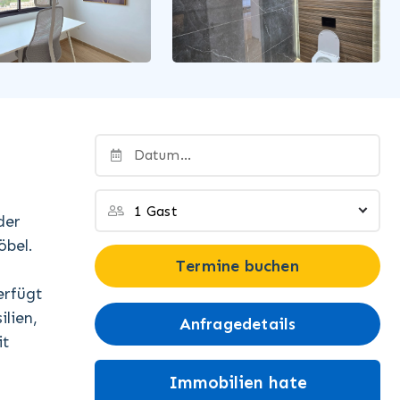
der
öbel.
Termine buchen
erfügt
lien,
Anfragedetails
it
Immobilien hate