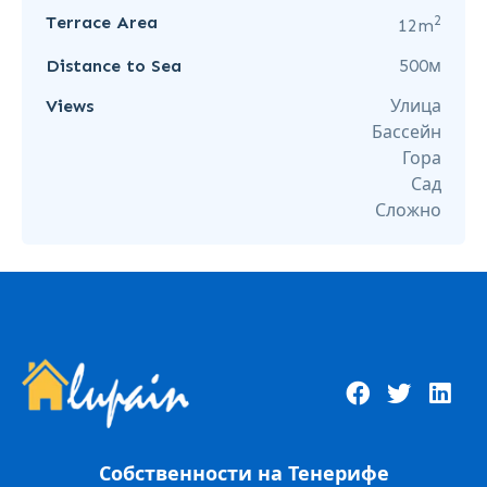
2
Terrace Area
12m
Distance to Sea
500м
Views
Улица
Бассейн
Гора
Сад
Сложно
Собственности на Тенерифе