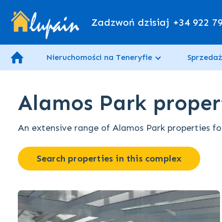
Zadzwoń dzisiaj
+34 922 7
Nieruchomości na Teneryfie
Sprzedaż
Alamos Park propert
An extensive range of Alamos Park properties for 
Search properties in this complex