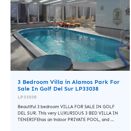
3 Bedroom Villa in Alamos Park For
Sale In Golf Del Sur LP33038
LP33038
Beautiful 3 bedroom VILLA FOR SALE IN GOLF
DEL SUR. This very LUXURIOUS 3 BED VILLA IN
TENERIFEhas an indoor PRIVATE POOL, and ...