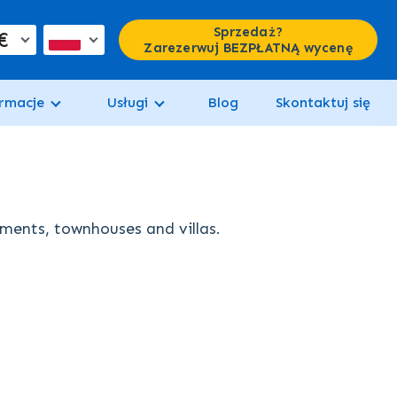
Sprzedaż?
€
Zarezerwuj BEZPŁATNĄ wycenę
rmacje
Usługi
Blog
Skontaktuj się
tments, townhouses and villas.