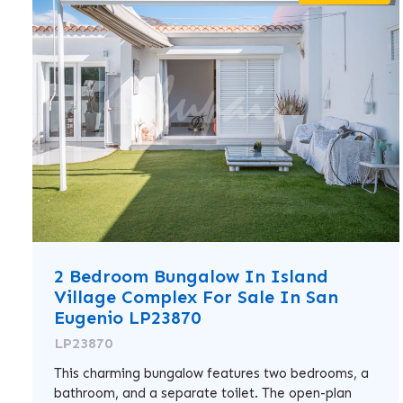
2 Bedroom Bungalow In Island
Village Complex For Sale In San
Eugenio LP23870
LP23870
This charming bungalow features two bedrooms, a
bathroom, and a separate toilet. The open-plan