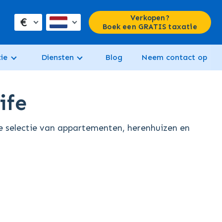
Verkopen?
€
Boek een GRATIS taxatie
ie
Diensten
Blog
Neem contact op
ife
e selectie van appartementen, herenhuizen en