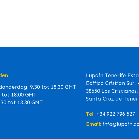
den
Lupain Tenerife Est
Edifico Cristian Sur,
onderdag: 9.30 tot 18.30 GMT
38650 Los Cristianos,
0 tot 18.00 GMT
Santa Cruz de Teneri
.30 tot 13.30 GMT
Tel:
+34 922 796 527
Email:
info@lupain.c