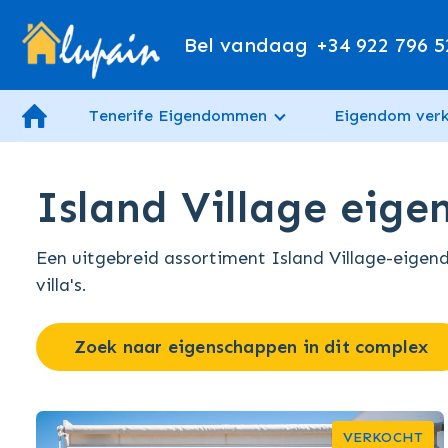
Bel vandaag
+34 922 796 5
Tenerife Eigendommen
Eigendom ver
Island Village eige
Een uitgebreid assortiment Island Village-eige
villa's.
Zoek naar eigenschappen in dit complex
VERKOCHT