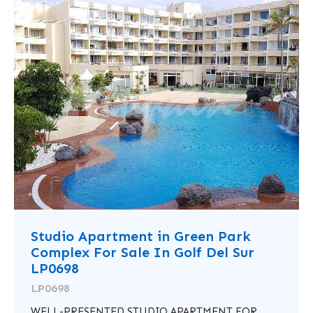
Studio Apartment in Green Park
Complex For Sale In Golf Del Sur
LP0698
LP0698
WELL-PRESENTED STUDIO APARTMENT FOR