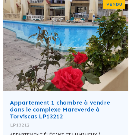
VENDU
Appartement 1 chambre à vendre
dans le complexe Mareverde à
Torviscas LP13212
LP13212
APPARTEMENT ÉLÉGANT ET LUMINEUX À