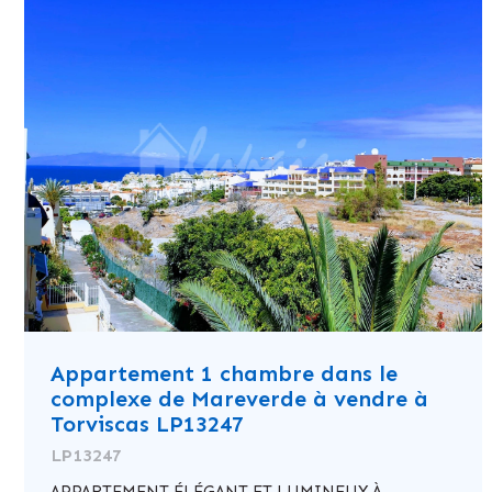
Appartement 1 chambre dans le
complexe de Mareverde à vendre à
Torviscas LP13247
LP13247
APPARTEMENT ÉLÉGANT ET LUMINEUX À