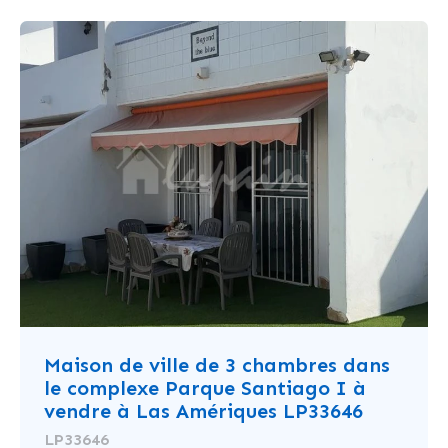
Maison de ville de 3 chambres dans
le complexe Parque Santiago I à
vendre à Las Amériques LP33646
LP33646