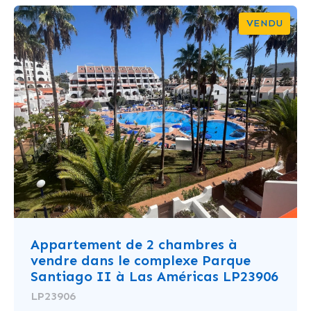
VENDU
Appartement de 2 chambres à
vendre dans le complexe Parque
Santiago II à Las Américas LP23906
LP23906